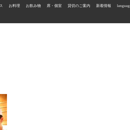
ス
お料理
お飲み物
席・個室
貸切のご案内
新着情報
languag