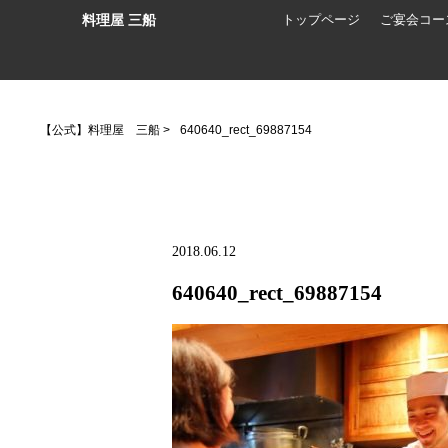
料理屋 三船
トップページ
ご宴会コー
【公式】料理屋 三船
>
640640_rect_69887154
2018.06.12
640640_rect_69887154