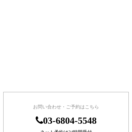
三船の名物鍋料理
お刺身・天婦羅・蕎麦など、三船こだわりの料理で
宴会しませんか？
旬の食材にこだわった日本食をコース料理で
お問い合わせ・ご予約はこちら
03-6804-5548